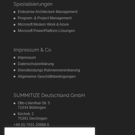
Spezialisierungen
Enterprise Architecture Management
Program- & Project Management
Microsoft Modern Work & Azure
Microsoft PowerPlatform Lösungen
Impressum & Co.
Impressum
Datenschutzerklärung
Dienstleistungs Rahmenvereinbarung
Allgemeine Geschäftsbedingungen
SUMMITIZE Deutschland GmbH
Otto-Lilienthal-Str. 5
71034 Böblingen
Kirchstr. 2
75391 Gechingen
+49 (0) 7031 20966 0
info@summitize.com