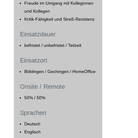
Freude im Umgang mit Kolleginnen
und Kollegen
Kritik-Fähigkeit und Streß-Resistenz
Einsatzdauer
befristet / unbefristet / Teilzeit
Einsatzort
Böblingen / Gechingen / HomeOffice
Onsite / Remote
50% / 50%
Sprachen
Deutsch
Englisch